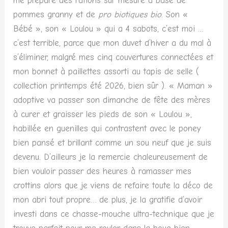
me prépare des rations sur mesure à base de
pommes granny et de
pro biotiques bio
. Son «
Bébé », son « Loulou » qui a 4 sabots, c’est moi …
c’est terrible, parce que mon duvet d’hiver a du mal à
s’éliminer, malgré mes cinq couvertures connectées et
mon bonnet à paillettes assorti au tapis de selle ‎(
collection printemps été 2026, bien sûr ). « Maman »
adoptive va passer son dimanche de fête des mères
à curer et graisser les pieds de son « Loulou »,
habillée en guenilles qui contrastent avec le poney
bien pansé et brillant comme un sou neuf que je suis
devenu. D’ailleurs je la remercie chaleureusement de
bien vouloir passer des heures à ramasser mes
crottins alors que je viens de refaire toute la déco de
mon abri tout propre… de plus, je la gratifie d’avoir
investi dans ce chasse-mouche ultra-technique que je