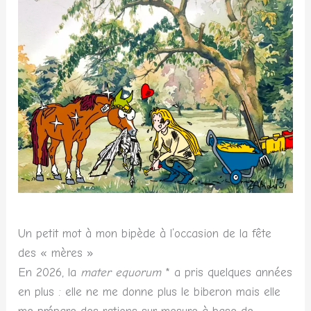
Un petit mot à mon bipède à l’occasion de la fête
des « mères »
En 2026, la
mater equorum
* a pris quelques années
en plus : elle ne me donne plus le biberon mais elle