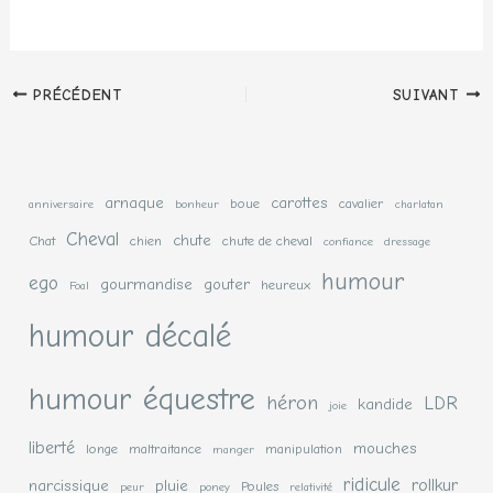
PRÉCÉDENT
SUIVANT
arnaque
carottes
boue
cavalier
anniversaire
bonheur
charlatan
Cheval
chute
Chat
chien
chute de cheval
confiance
dressage
humour
ego
gourmandise
gouter
heureux
Foal
humour décalé
humour équestre
héron
LDR
kandide
joie
liberté
mouches
longe
maltraitance
manipulation
manger
ridicule
rollkur
narcissique
pluie
Poules
peur
poney
relativité