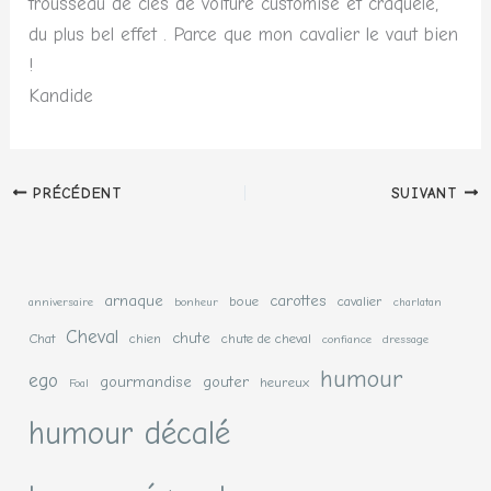
trousseau de clés de voiture customisé et craquelé,
du plus bel effet . Parce que mon cavalier le vaut bien
!
Kandide
PRÉCÉDENT
SUIVANT
arnaque
carottes
boue
cavalier
anniversaire
bonheur
charlatan
Cheval
chute
Chat
chien
chute de cheval
confiance
dressage
humour
ego
gourmandise
gouter
heureux
Foal
humour décalé