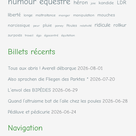
humour équestre
héron
LDR
kandide
joie
liberté
mouches
longe
maltraitance
manipulation
manger
ridicule
rollkur
narcissique
pluie
Poules
peur
poney
relativité
surpoids
travail
égo
égocentré
équitation
Billets récents
Tous aux abris ! Averell débarque
2026-08-01
Also sprachen die Fliegen des Parktes *
2026-07-20
L’envol des BIPÈDES
2026-06-29
Quand l’altruisme bat de l’aile chez les poules
2026-06-28
Pédiluve et pédicurie
2026-06-24
Navigation