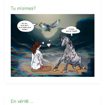
Tu m’aimes?
En vérité …