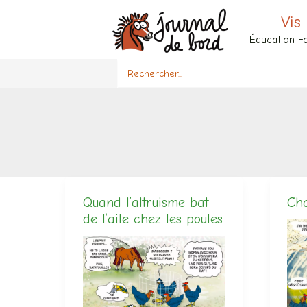
Aller
Vis
au
Éducation Fo
contenu
Search
for:
Quand l’altruisme bat
Ch
de l’aile chez les poules