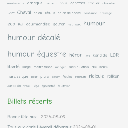
arnaque
carottes
boue
cavalier
anniversaire
bonheur
charlatan
Cheval
chute
Chat
chien
chute de cheval
confiance
dressage
humour
ego
gourmandise
gouter
heureux
Foal
humour décalé
humour équestre
héron
LDR
kandide
joie
liberté
mouches
longe
maltraitance
manipulation
manger
ridicule
rollkur
narcissique
pluie
Poules
peur
poney
relativité
surpoids
travail
égo
égocentré
équitation
Billets récents
Bonne fête aux…
2026-08-09
Tous aux abris ! Averell débarque
2026-08-01