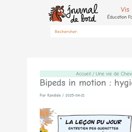
Aller
Vis
au
Éducation Fo
contenu
Search
for:
Accueil
Une vie de Chev
Bipeds in motion : hygi
Par
Kandide
/
2025-04-21