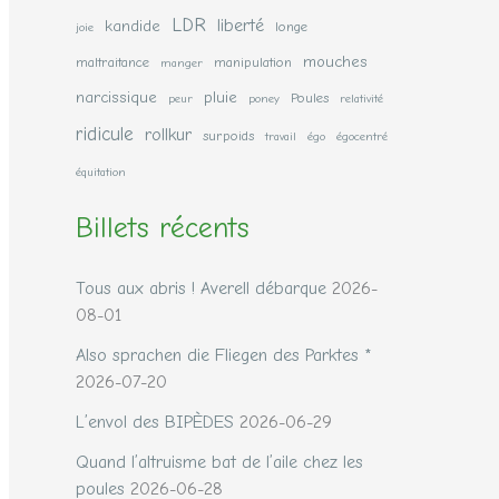
LDR
liberté
kandide
longe
joie
mouches
maltraitance
manipulation
manger
narcissique
pluie
Poules
peur
poney
relativité
ridicule
rollkur
surpoids
travail
égo
égocentré
équitation
Billets récents
Tous aux abris ! Averell débarque
2026-
08-01
Also sprachen die Fliegen des Parktes *
2026-07-20
L’envol des BIPÈDES
2026-06-29
Quand l’altruisme bat de l’aile chez les
poules
2026-06-28