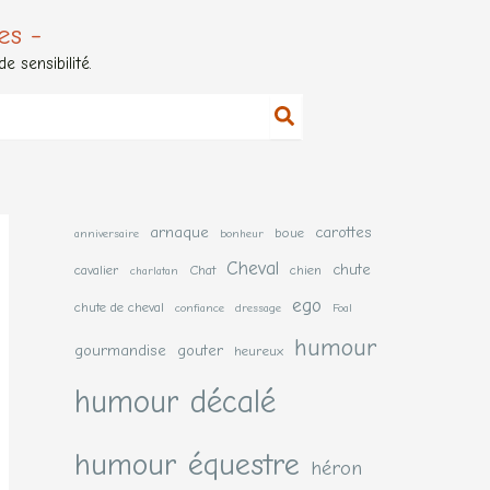
es -
 sensibilité.
arnaque
carottes
boue
anniversaire
bonheur
Cheval
chute
cavalier
Chat
chien
charlatan
ego
chute de cheval
confiance
dressage
Foal
humour
gourmandise
gouter
heureux
humour décalé
humour équestre
héron