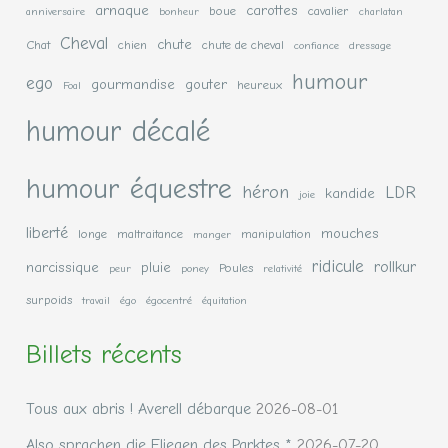
arnaque
carottes
boue
cavalier
anniversaire
bonheur
charlatan
Cheval
chute
Chat
chien
chute de cheval
confiance
dressage
humour
ego
gourmandise
gouter
heureux
Foal
humour décalé
humour équestre
héron
LDR
kandide
joie
liberté
mouches
longe
maltraitance
manipulation
manger
ridicule
rollkur
narcissique
pluie
Poules
peur
poney
relativité
surpoids
travail
égo
égocentré
équitation
Billets récents
Tous aux abris ! Averell débarque
2026-08-01
Also sprachen die Fliegen des Parktes *
2026-07-20