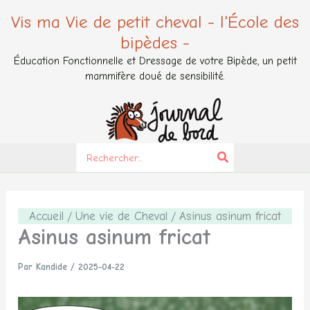
Aller
Vis ma Vie de petit cheval - l'École des
au
bipèdes -
contenu
Éducation Fonctionnelle et Dressage de votre Bipède, un petit
mammifère doué de sensibilité.
Search
for:
Accueil
Une vie de Cheval
Asinus asinum fricat
Asinus asinum fricat
Par
Kandide
/
2025-04-22