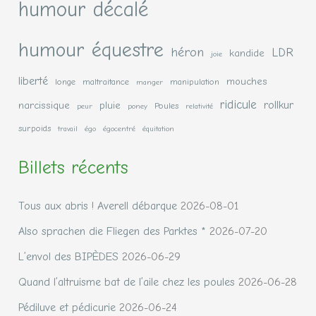
humour décalé
humour équestre
héron
LDR
kandide
joie
liberté
mouches
longe
maltraitance
manipulation
manger
ridicule
rollkur
narcissique
pluie
Poules
peur
poney
relativité
surpoids
travail
égo
égocentré
équitation
Billets récents
Tous aux abris ! Averell débarque
2026-08-01
Also sprachen die Fliegen des Parktes *
2026-07-20
L’envol des BIPÈDES
2026-06-29
Quand l’altruisme bat de l’aile chez les poules
2026-06-28
Pédiluve et pédicurie
2026-06-24