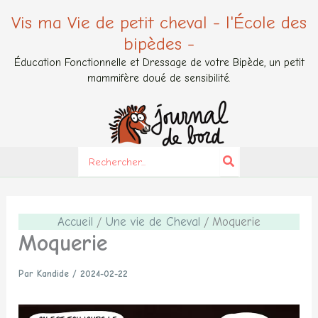
Aller
Vis ma Vie de petit cheval - l'École des
au
bipèdes -
contenu
Éducation Fonctionnelle et Dressage de votre Bipède, un petit
mammifère doué de sensibilité.
Search
for:
Accueil
Une vie de Cheval
Moquerie
Moquerie
Par
Kandide
/
2024-02-22