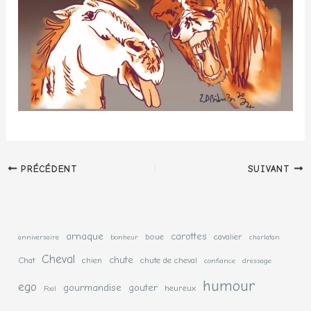
PRÉCÉDENT
SUIVANT
arnaque
carottes
boue
cavalier
anniversaire
bonheur
charlatan
Cheval
chute
Chat
chien
chute de cheval
confiance
dressage
humour
ego
gourmandise
gouter
heureux
Foal