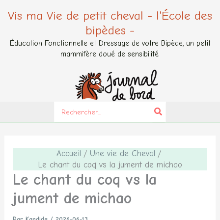
Aller
Vis ma Vie de petit cheval - l'École des
au
bipèdes -
contenu
Éducation Fonctionnelle et Dressage de votre Bipède, un petit
mammifère doué de sensibilité.
Search
for:
Accueil
Une vie de Cheval
Le chant du coq vs la jument de michao
Le chant du coq vs la
jument de michao
Par
Kandide
/
2026-06-13