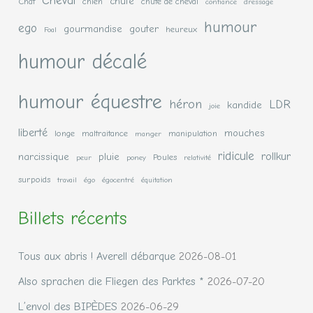
Cheval
chute
Chat
chien
chute de cheval
confiance
dressage
humour
ego
gourmandise
gouter
heureux
Foal
humour décalé
humour équestre
héron
LDR
kandide
joie
liberté
mouches
longe
maltraitance
manipulation
manger
ridicule
rollkur
narcissique
pluie
Poules
peur
poney
relativité
surpoids
travail
égo
égocentré
équitation
Billets récents
Tous aux abris ! Averell débarque
2026-08-01
Also sprachen die Fliegen des Parktes *
2026-07-20
L’envol des BIPÈDES
2026-06-29