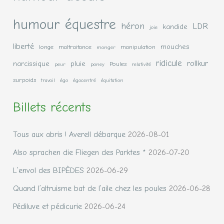
humour équestre
héron
LDR
kandide
joie
liberté
mouches
longe
maltraitance
manipulation
manger
ridicule
rollkur
narcissique
pluie
Poules
peur
poney
relativité
surpoids
travail
égo
égocentré
équitation
Billets récents
Tous aux abris ! Averell débarque
2026-08-01
Also sprachen die Fliegen des Parktes *
2026-07-20
L’envol des BIPÈDES
2026-06-29
Quand l’altruisme bat de l’aile chez les poules
2026-06-28
Pédiluve et pédicurie
2026-06-24