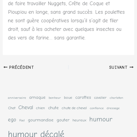
de faire travailler Nuggets, Crête de Coque et
Pioupiou en longe, sans grand succès. Les poulettes
ne sont guère coopératives lorsqu’il s’agit de filer
droit, sauf à les acheter avec quelques insectes ou
des vers de farine… sans garantie.
PRÉCÉDENT
SUIVANT
arnaque
carottes
boue
cavalier
anniversaire
bonheur
charlatan
Cheval
chute
Chat
chien
chute de cheval
confiance
dressage
humour
ego
gourmandise
gouter
heureux
Foal
humour décalé