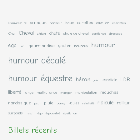
arnaque
carottes
boue
cavalier
anniversaire
bonheur
charlatan
Cheval
chute
Chat
chien
chute de cheval
confiance
dressage
humour
ego
gourmandise
gouter
heureux
Foal
humour décalé
humour équestre
héron
LDR
kandide
joie
liberté
mouches
longe
maltraitance
manipulation
manger
ridicule
rollkur
narcissique
pluie
Poules
peur
poney
relativité
surpoids
travail
égo
égocentré
équitation
Billets récents