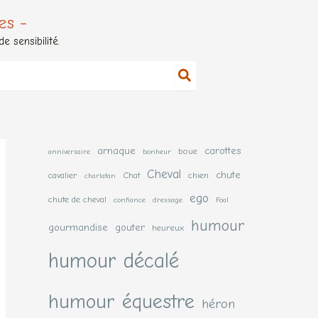
es -
 sensibilité.
arnaque
carottes
boue
anniversaire
bonheur
Cheval
chute
cavalier
Chat
chien
charlatan
ego
chute de cheval
confiance
dressage
Foal
humour
gourmandise
gouter
heureux
humour décalé
humour équestre
héron