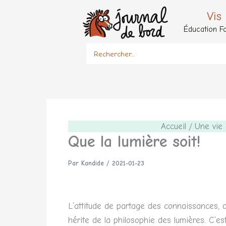
Aller
Vis
au
Éducation Fo
contenu
Search
for:
Accueil
Une vie
Que la lumière soit!
Par
Kandide
/
2021-01-23
L’attitude de partage des connaissances, d
hérite de la philosophie des lumières. C’es