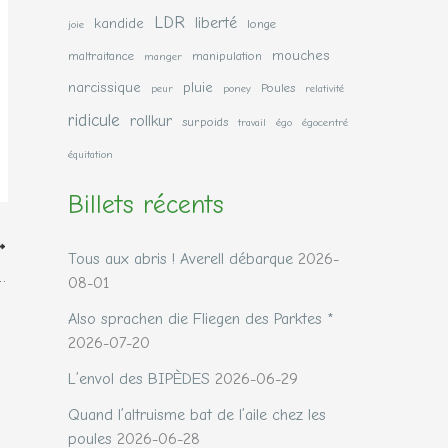
LDR
liberté
kandide
longe
joie
mouches
maltraitance
manipulation
manger
narcissique
pluie
Poules
peur
poney
relativité
ridicule
rollkur
surpoids
travail
égo
égocentré
équitation
Billets récents
Tous aux abris ! Averell débarque
2026-
…
08-01
Also sprachen die Fliegen des Parktes *
2026-07-20
L’envol des BIPÈDES
2026-06-29
Quand l’altruisme bat de l’aile chez les
poules
2026-06-28