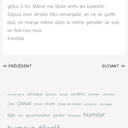
grâce à toi, Mémé me lâche enfin les baskets!
Depuis mon arrivée très remarquée, on ne se quitte
plus, on mange même dans la même gamelle! Je suis
un foal heu-reux.
Kandide
PRÉCÉDENT
SUIVANT
arnaque
carottes
boue
cavalier
anniversaire
bonheur
charlatan
Cheval
chute
Chat
chien
chute de cheval
confiance
dressage
humour
ego
gourmandise
gouter
heureux
Foal