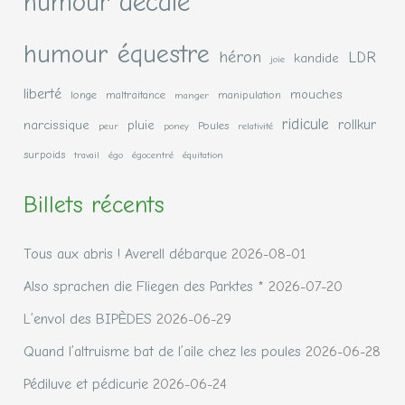
humour décalé
humour équestre
héron
LDR
kandide
joie
liberté
mouches
longe
maltraitance
manipulation
manger
ridicule
rollkur
narcissique
pluie
Poules
peur
poney
relativité
surpoids
travail
égo
égocentré
équitation
Billets récents
Tous aux abris ! Averell débarque
2026-08-01
Also sprachen die Fliegen des Parktes *
2026-07-20
L’envol des BIPÈDES
2026-06-29
Quand l’altruisme bat de l’aile chez les poules
2026-06-28
Pédiluve et pédicurie
2026-06-24