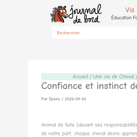
Aller
Vis
au
Éducation Fo
contenu
Search
for:
Accueil
Une vie de Cheval
Confiance et instinct de
Par
Epona
/
2020-09-02
Animal de fuite (devant ses responsabilité
de notre part: chaque cheval devra apprendr