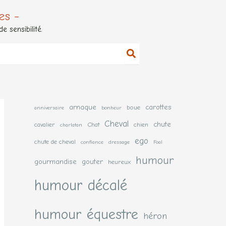
es -
 sensibilité.
arnaque
carottes
boue
anniversaire
bonheur
Cheval
chute
cavalier
Chat
chien
charlatan
ego
chute de cheval
confiance
dressage
Foal
humour
gourmandise
gouter
heureux
humour décalé
humour équestre
héron