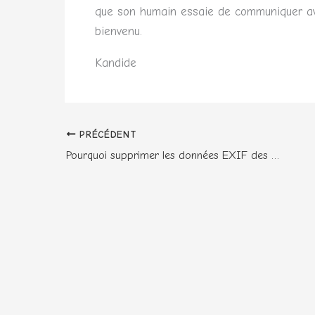
que son humain essaie de communiquer avec
bienvenu.
Kandide
PRÉCÉDENT
Pourquoi supprimer les données EXIF des photos mises en partage sur les réseaux sociaux?