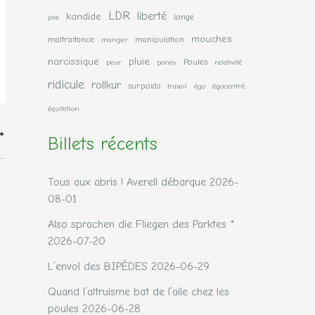
LDR
liberté
kandide
longe
joie
mouches
maltraitance
manipulation
manger
narcissique
pluie
Poules
peur
poney
relativité
ridicule
rollkur
surpoids
travail
égo
égocentré
équitation
Billets récents
…
Tous aux abris ! Averell débarque
2026-
08-01
Also sprachen die Fliegen des Parktes *
2026-07-20
L’envol des BIPÈDES
2026-06-29
Quand l’altruisme bat de l’aile chez les
poules
2026-06-28