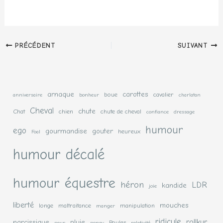
PRÉCÉDENT
SUIVANT
arnaque
carottes
boue
cavalier
anniversaire
bonheur
charlatan
Cheval
chute
Chat
chien
chute de cheval
confiance
dressage
humour
ego
gourmandise
gouter
heureux
Foal
humour décalé
humour équestre
héron
LDR
kandide
joie
liberté
mouches
longe
maltraitance
manipulation
manger
ridicule
rollkur
narcissique
pluie
Poules
peur
poney
relativité