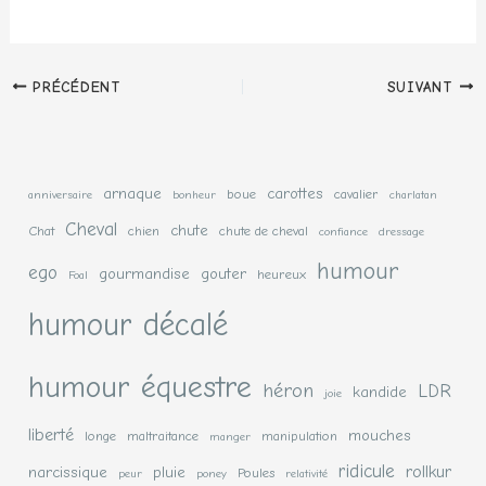
PRÉCÉDENT
SUIVANT
arnaque
carottes
boue
cavalier
anniversaire
bonheur
charlatan
Cheval
chute
Chat
chien
chute de cheval
confiance
dressage
humour
ego
gourmandise
gouter
heureux
Foal
humour décalé
humour équestre
héron
LDR
kandide
joie
liberté
mouches
longe
maltraitance
manipulation
manger
ridicule
rollkur
narcissique
pluie
Poules
peur
poney
relativité