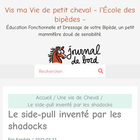
Aller
Vis ma Vie de petit cheval - l'École des
au
bipèdes -
contenu
Éducation Fonctionnelle et Dressage de votre Bipède, un petit
mammifère doué de sensibilité.
Search
for:
Accueil
Une vie de Cheval
Le side-pull inventé par les shadocks
Le side-pull inventé par les
shadocks
Par
Kandide
/
2022-02-23