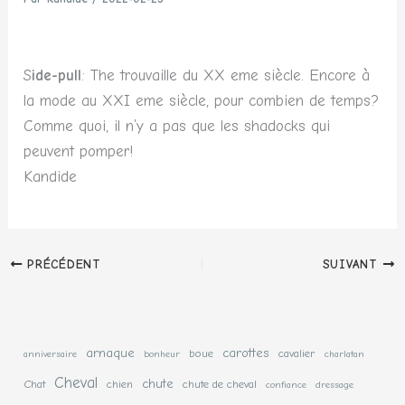
S
ide-pull
: The trouvaille du XX eme siècle. Encore à
la mode au XXI eme siècle, pour combien de temps?
Comme quoi, il n’y a pas que les shadocks qui
peuvent pomper!
Kandide
PRÉCÉDENT
SUIVANT
arnaque
carottes
boue
cavalier
anniversaire
bonheur
charlatan
Cheval
chute
Chat
chien
chute de cheval
confiance
dressage