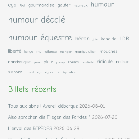
humour
ego
gourmandise
gouter
heureux
Foal
humour décalé
humour équestre
héron
LDR
kandide
joie
liberté
mouches
longe
maltraitance
manipulation
manger
ridicule
rollkur
narcissique
pluie
Poules
peur
poney
relativité
surpoids
travail
égo
égocentré
équitation
Billets récents
Tous aux abris ! Averell débarque
2026-08-01
Also sprachen die Fliegen des Parktes *
2026-07-20
L’envol des BIPÈDES
2026-06-29