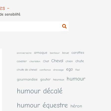
es -
 sensibilité.
arnaque
carottes
boue
anniversaire
bonheur
Cheval
chute
cavalier
Chat
chien
charlatan
ego
chute de cheval
confiance
dressage
Foal
humour
gourmandise
gouter
heureux
humour décalé
humour équestre
héron