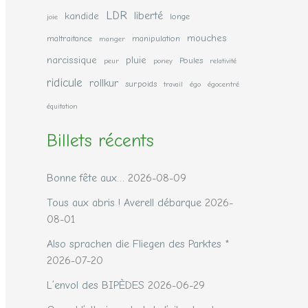
LDR
liberté
kandide
longe
joie
mouches
maltraitance
manipulation
manger
narcissique
pluie
Poules
peur
poney
relativité
ridicule
rollkur
surpoids
travail
égo
égocentré
équitation
Billets récents
Bonne fête aux…
2026-08-09
Tous aux abris ! Averell débarque
2026-
08-01
Also sprachen die Fliegen des Parktes *
2026-07-20
L’envol des BIPÈDES
2026-06-29