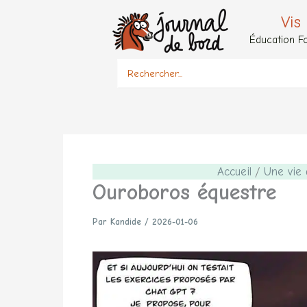
Aller
Vis
au
Éducation Fo
contenu
Search
for:
Accueil
Une vie 
Ouroboros équestre
Par
Kandide
/
2026-01-06