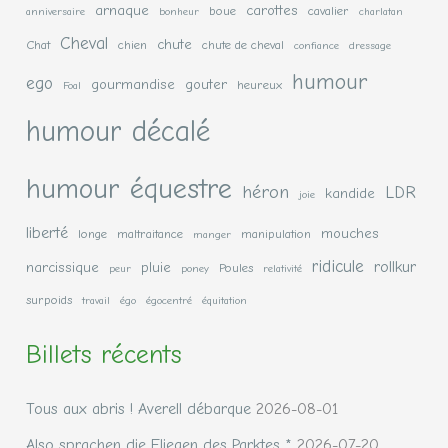
arnaque
carottes
boue
cavalier
anniversaire
bonheur
charlatan
Cheval
chute
Chat
chien
chute de cheval
confiance
dressage
humour
ego
gourmandise
gouter
heureux
Foal
humour décalé
humour équestre
héron
LDR
kandide
joie
liberté
mouches
longe
maltraitance
manipulation
manger
ridicule
rollkur
narcissique
pluie
Poules
peur
poney
relativité
surpoids
travail
égo
égocentré
équitation
Billets récents
Tous aux abris ! Averell débarque
2026-08-01
Also sprachen die Fliegen des Parktes *
2026-07-20