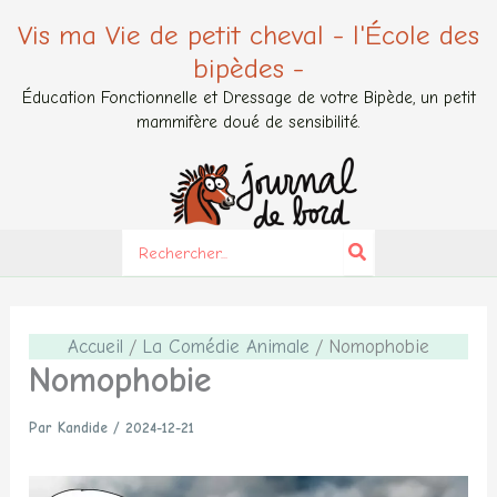
Aller
Vis ma Vie de petit cheval - l'École des
au
bipèdes -
contenu
Éducation Fonctionnelle et Dressage de votre Bipède, un petit
mammifère doué de sensibilité.
Search
for:
Accueil
La Comédie Animale
Nomophobie
Nomophobie
Par
Kandide
/
2024-12-21