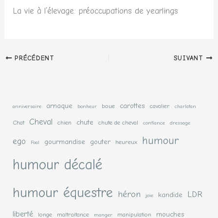
La vie à l’élevage: préoccupations de yearlings
PRÉCÉDENT
SUIVANT
arnaque
carottes
boue
cavalier
anniversaire
bonheur
charlatan
Cheval
chute
Chat
chien
chute de cheval
confiance
dressage
humour
ego
gourmandise
gouter
heureux
Foal
humour décalé
humour équestre
héron
LDR
kandide
joie
liberté
mouches
longe
maltraitance
manipulation
manger