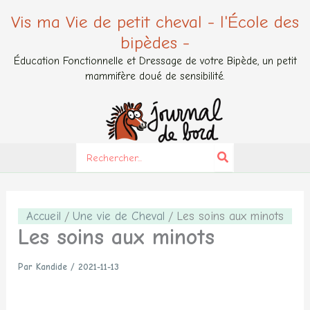
Aller
Vis ma Vie de petit cheval - l'École des
au
bipèdes -
contenu
Éducation Fonctionnelle et Dressage de votre Bipède, un petit
mammifère doué de sensibilité.
Search
for:
Accueil
Une vie de Cheval
Les soins aux minots
Les soins aux minots
Par
Kandide
/
2021-11-13