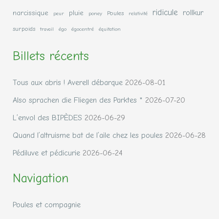
ridicule
rollkur
narcissique
pluie
Poules
peur
poney
relativité
surpoids
travail
égo
égocentré
équitation
Billets récents
Tous aux abris ! Averell débarque
2026-08-01
Also sprachen die Fliegen des Parktes *
2026-07-20
L’envol des BIPÈDES
2026-06-29
Quand l’altruisme bat de l’aile chez les poules
2026-06-28
Pédiluve et pédicurie
2026-06-24
Navigation
Poules et compagnie