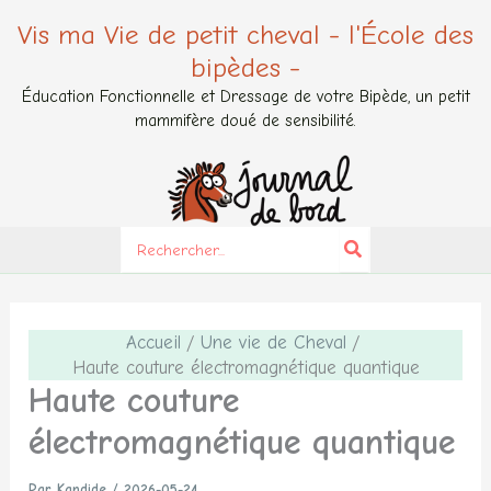
Aller
Vis ma Vie de petit cheval - l'École des
au
bipèdes -
contenu
Éducation Fonctionnelle et Dressage de votre Bipède, un petit
mammifère doué de sensibilité.
Search
for:
Accueil
Une vie de Cheval
Haute couture électromagnétique quantique
Haute couture
électromagnétique quantique
Par
Kandide
/
2026-05-24