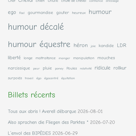
Cheval
chute
Chat
chien
chute de cheval
confiance
dressage
humour
ego
gourmandise
gouter
heureux
Foal
humour décalé
humour équestre
héron
LDR
kandide
joie
liberté
mouches
longe
maltraitance
manipulation
manger
ridicule
rollkur
narcissique
pluie
Poules
peur
poney
relativité
surpoids
travail
égo
égocentré
équitation
Billets récents
Tous aux abris ! Averell débarque
2026-08-01
Also sprachen die Fliegen des Parktes *
2026-07-20
L’envol des BIPÈDES
2026-06-29