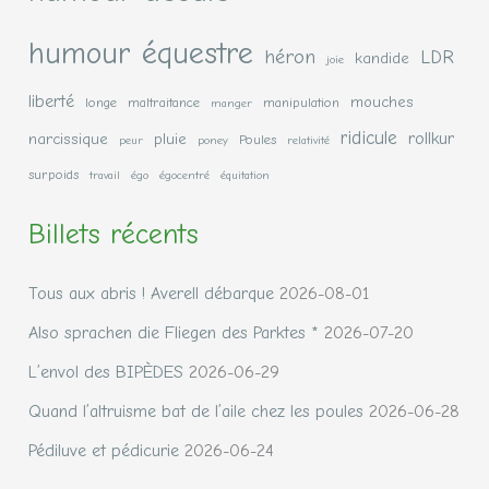
humour équestre
héron
LDR
kandide
joie
liberté
mouches
longe
maltraitance
manipulation
manger
ridicule
rollkur
narcissique
pluie
Poules
peur
poney
relativité
surpoids
travail
égo
égocentré
équitation
Billets récents
Tous aux abris ! Averell débarque
2026-08-01
Also sprachen die Fliegen des Parktes *
2026-07-20
L’envol des BIPÈDES
2026-06-29
Quand l’altruisme bat de l’aile chez les poules
2026-06-28
Pédiluve et pédicurie
2026-06-24