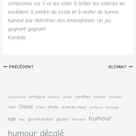
compromis car il va les aider à brûler les calories en
excédent, à perdre du poids et à rester de bonne
humeur par libération des endorphines. Un jeu
gagnant gagnant.
Kandide
PRÉCÉDENT
SUIVANT
arnaque
carottes
boue
cavalier
anniversaire
bonheur
charlatan
Cheval
chute
Chat
chien
chute de cheval
confiance
dressage
humour
ego
gourmandise
gouter
heureux
Foal
humour décalé