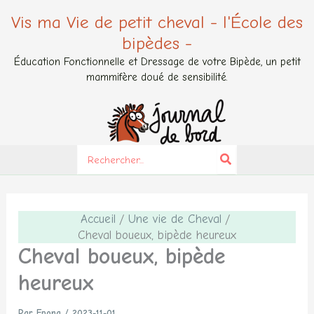
Aller
Vis ma Vie de petit cheval - l'École des
au
bipèdes -
contenu
Éducation Fonctionnelle et Dressage de votre Bipède, un petit
mammifère doué de sensibilité.
Search
for:
Accueil
Une vie de Cheval
Cheval boueux, bipède heureux
Cheval boueux, bipède
heureux
Par
Epona
/
2023-11-01