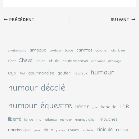
PRÉCÉDENT
SUIVANT
arnaque
carottes
boue
cavalier
anniversaire
bonheur
charlatan
Cheval
chute
Chat
chien
chute de cheval
confiance
dressage
humour
ego
gourmandise
gouter
heureux
Foal
humour décalé
humour équestre
héron
LDR
kandide
joie
liberté
mouches
longe
maltraitance
manipulation
manger
ridicule
rollkur
narcissique
pluie
Poules
peur
poney
relativité