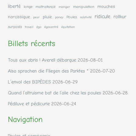
liberté
mouches
longe
maltraitance
manipulation
manger
ridicule
rollkur
narcissique
pluie
Poules
peur
poney
relativité
surpoids
travail
égo
égocentré
équitation
Billets récents
Tous aux abris ! Averell débarque
2026-08-01
Also sprachen die Fliegen des Parktes *
2026-07-20
L’envol des BIPÈDES
2026-06-29
Quand l’altruisme bat de l’aile chez les poules
2026-06-28
Pédiluve et pédicurie
2026-06-24
Navigation