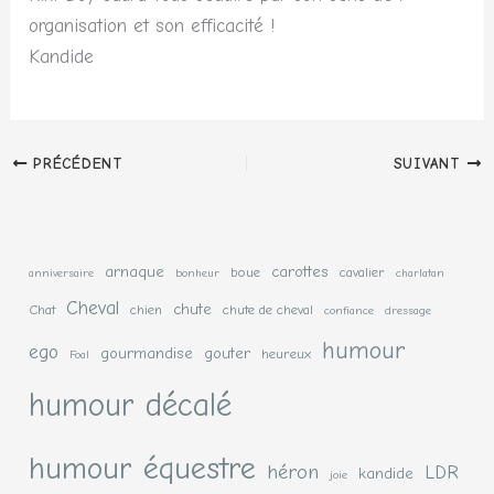
organisation et son efficacité !
Kandide
PRÉCÉDENT
SUIVANT
arnaque
carottes
boue
cavalier
anniversaire
bonheur
charlatan
Cheval
chute
Chat
chien
chute de cheval
confiance
dressage
humour
ego
gourmandise
gouter
heureux
Foal
humour décalé
humour équestre
héron
LDR
kandide
joie