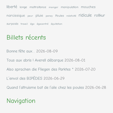
liberté
mouches
longe
maltraitance
manipulation
manger
ridicule
rollkur
narcissique
pluie
Poules
peur
poney
relativité
surpoids
travail
égo
égocentré
équitation
Billets récents
Bonne fête aux…
2026-08-09
Tous aux abris ! Averell débarque
2026-08-01
Also sprachen die Fliegen des Parktes *
2026-07-20
L’envol des BIPÈDES
2026-06-29
Quand l’altruisme bat de l’aile chez les poules
2026-06-28
Navigation