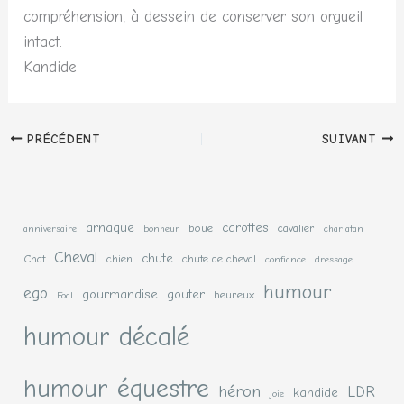
compréhension, à dessein de conserver son orgueil
intact.
Kandide
PRÉCÉDENT
SUIVANT
arnaque
carottes
boue
cavalier
anniversaire
bonheur
charlatan
Cheval
chute
Chat
chien
chute de cheval
confiance
dressage
humour
ego
gourmandise
gouter
heureux
Foal
humour décalé
humour équestre
héron
LDR
kandide
joie