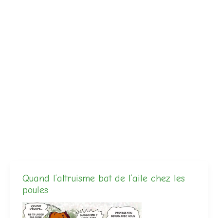
L’envol des BIPÈDES
À la saint Paul, ta cavalière prend son vol, trajectoire
parfaite, grâce et élégance raffinées, …
Lire la suite
Quand l’altruisme bat de l’aile chez les
poules